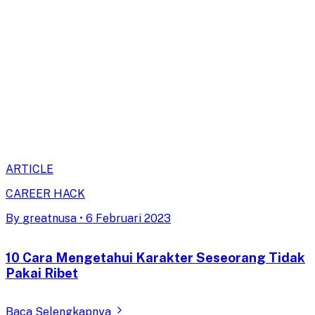
ARTICLE
CAREER HACK
By
greatnusa
•
6 Februari 2023
10 Cara Mengetahui Karakter Seseorang Tidak
Pakai Ribet
Baca Selengkapnya