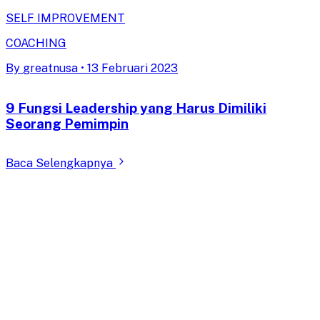
SELF IMPROVEMENT
COACHING
By
greatnusa
•
13 Februari 2023
9 Fungsi Leadership yang Harus Dimiliki
Seorang Pemimpin
Baca Selengkapnya