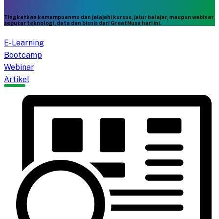
Tingkatkan kemampuanmu dan jelajahi kursus, jalur belajar, maupun webinar
seputar teknologi, data dan bisnis dari GreatNusa hari ini.
E-Learning
Bootcamp
Webinar
Artikel