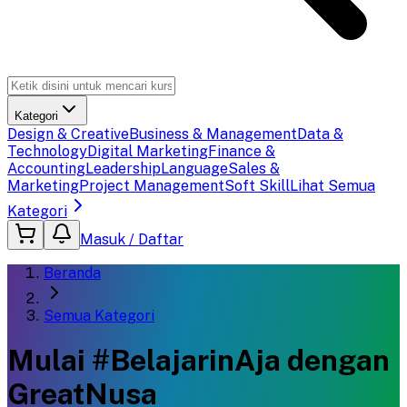
Kategori
Design & Creative
Business & Management
Data &
Technology
Digital Marketing
Finance &
Accounting
Leadership
Language
Sales &
Marketing
Project Management
Soft Skill
Lihat Semua
Kategori
Masuk / Daftar
Beranda
Semua Kategori
Mulai #BelajarinAja dengan
GreatNusa