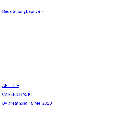
Baca Selengkapnya
ARTICLE
CAREER HACK
By
greatnusa
•
8 Mei 2023