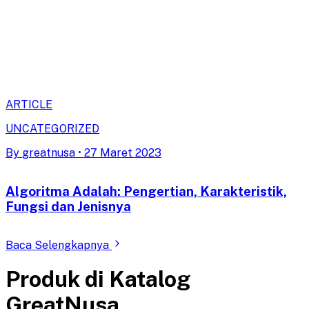
ARTICLE
UNCATEGORIZED
By
greatnusa
•
27 Maret 2023
Algoritma Adalah: Pengertian, Karakteristik,
Fungsi dan Jenisnya
Baca Selengkapnya
Produk di Katalog
GreatNusa