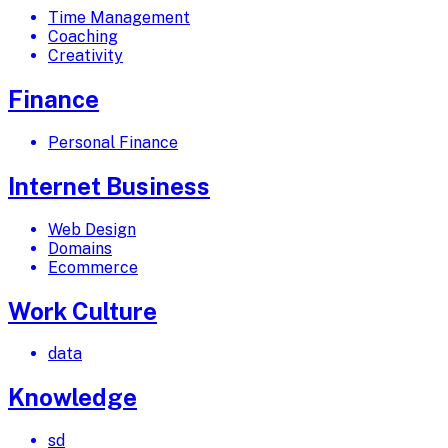
Time Management
Coaching
Creativity
Finance
Personal Finance
Internet Business
Web Design
Domains
Ecommerce
Work Culture
data
Knowledge
sd