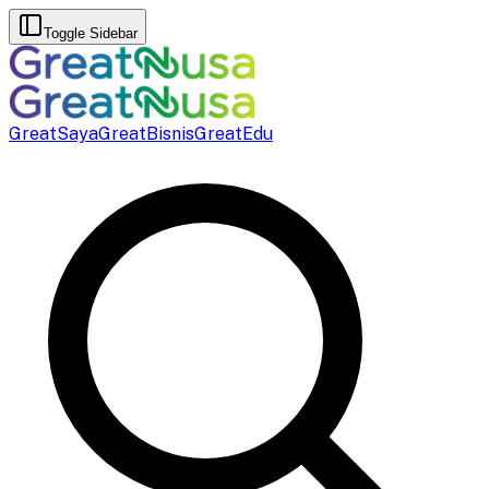
Toggle Sidebar
GreatSaya
GreatBisnis
GreatEdu