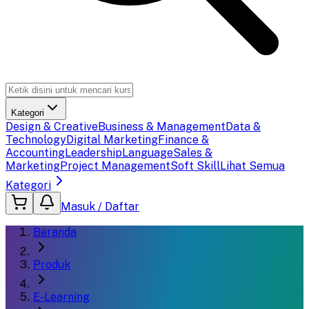
Kategori
Design & Creative
Business & Management
Data &
Technology
Digital Marketing
Finance &
Accounting
Leadership
Language
Sales &
Marketing
Project Management
Soft Skill
Lihat Semua
Kategori
Masuk / Daftar
Beranda
Produk
E-Learning