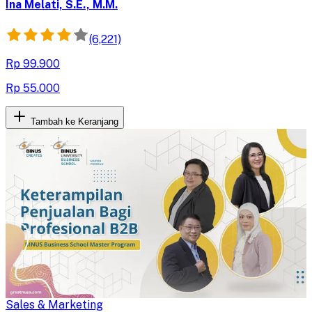
tepat secara efektif.
Ina Melati, S.E., M.M.
(6,221)
Rp 99.900
Rp 55.000
Tambah ke Keranjang
Sales & Marketing