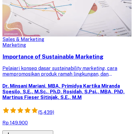
Sales & Marketing
Marketing
Importance of Sustainable Marketing
Pelajari konsep dasar
sustainability marketing
, cara
mempromosikan produk ramah lingkungan, dan
dampaknya terhadap citra perusahaan untuk
mengembangkan strategi pemasaran berkelanjutan
Dr. Minsani Mariani, MBA, Primidya Kartika Miranda
yang efektif.
Soesilo, S.E., M.Sc., Ph.D, Rosidah, S.Psi., MBA, PhD,
Martinus Fieser Sitinjak, S.E., M.M
(5,439)
Rp 149.900