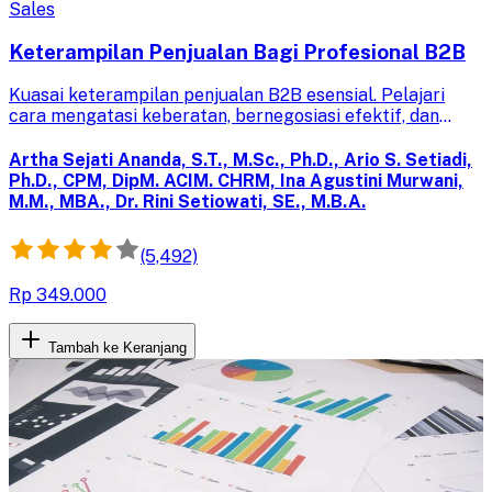
Sales
Keterampilan Penjualan Bagi Profesional B2B
Kuasai keterampilan penjualan B2B esensial. Pelajari
cara mengatasi keberatan, bernegosiasi efektif, dan
menutup kesepakatan dalam pertemuan penjualan
profesional.
Artha Sejati Ananda, S.T., M.Sc., Ph.D., Ario S. Setiadi,
Ph.D., CPM, DipM. ACIM. CHRM, Ina Agustini Murwani,
M.M., MBA., Dr. Rini Setiowati, SE., M.B.A.
(5,492)
Rp 349.000
Tambah ke Keranjang