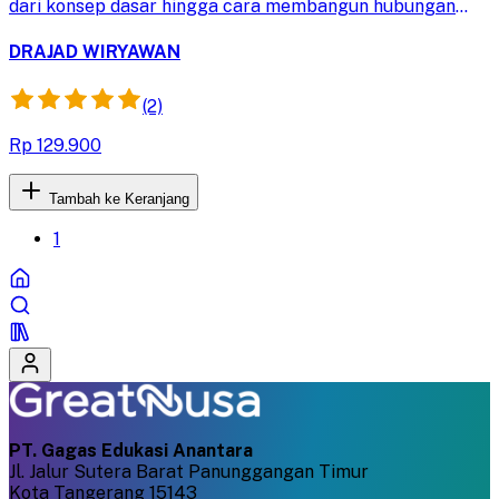
dari konsep dasar hingga cara membangun hubungan
emosional dengan konsumen demi meningkatkan
penjualan dan loyalitas brand.
DRAJAD WIRYAWAN
(2)
Rp 129.900
Tambah ke Keranjang
1
PT. Gagas Edukasi Anantara
Jl. Jalur Sutera Barat Panunggangan Timur
Kota Tangerang 15143