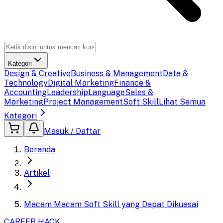
Kategori
Design & Creative
Business & Management
Data &
Technology
Digital Marketing
Finance &
Accounting
Leadership
Language
Sales &
Marketing
Project Management
Soft Skill
Lihat Semua
Kategori
Masuk / Daftar
Beranda
Artikel
Macam Macam Soft Skill yang Dapat Dikuasai
CAREER HACK