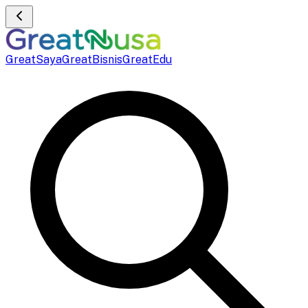
GreatSaya
GreatBisnis
GreatEdu