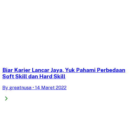
Biar Karier Lancar Jaya, Yuk Pahami Perbedaan
Soft Skill dan Hard Skill
By
greatnusa
•
14 Maret 2022