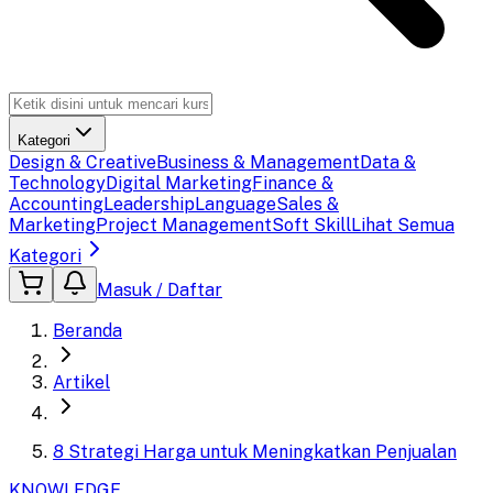
Kategori
Design & Creative
Business & Management
Data &
Technology
Digital Marketing
Finance &
Accounting
Leadership
Language
Sales &
Marketing
Project Management
Soft Skill
Lihat Semua
Kategori
Masuk / Daftar
Beranda
Artikel
8 Strategi Harga untuk Meningkatkan Penjualan
KNOWLEDGE