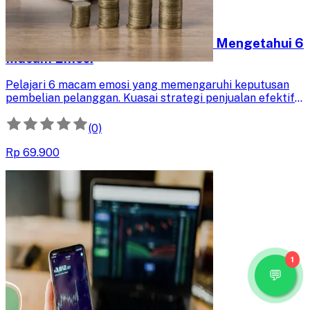
Meningkatkan Penjualan dengan Mengetahui 6
Macam Emosi
Pelajari 6 macam emosi yang memengaruhi keputusan
pembelian pelanggan. Kuasai strategi penjualan efektif
berdasarkan psikologi konsumen untuk meningkatkan
penjualan produk Anda.
(0)
Rp 69.900
1