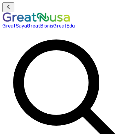
GreatSaya
GreatBisnis
GreatEdu