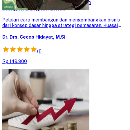
Langkah Sukses Membangun dan
Mengembangkan Bisnis
Pelajari cara membangun dan mengembangkan bisnis
dari konsep dasar hingga strategi pemasaran. Kuasai
materi tentang ekonomi global, branding, dan penjualan
untuk meraih kesuksesan bisnis yang efektif.
Dr. Drs. Cecep Hidayat, M.Si
(1)
Rp 149.900