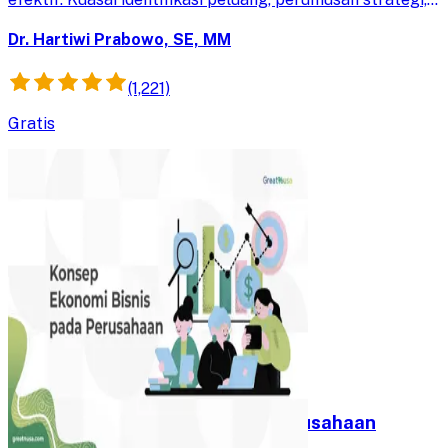
dan implementasi untuk keunggulan kompetitif
organisasi.
Dr. Hartiwi Prabowo, SE, MM
(1,221)
Gratis
Konsep Ekonomi Bisnis pada Perusahaan