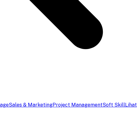
uage
Sales & Marketing
Project Management
Soft Skill
Lihat