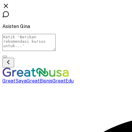
Asisten Gina
GreatSaya
GreatBisnis
GreatEdu