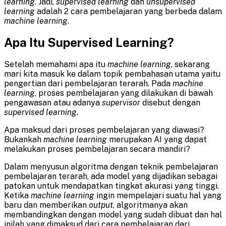
learning
. Jadi,
supervised learning
dan
unsupervised
learning
adalah 2 cara pembelajaran yang berbeda dalam
machine learning
.
Apa Itu Supervised Learning?
Setelah memahami apa itu
machine learning
, sekarang
mari kita masuk ke dalam topik pembahasan utama yaitu
pengertian dari pembelajaran terarah. Pada
machine
learning
, proses pembelajaran yang dilakukan di bawah
pengawasan atau adanya
supervisor
disebut dengan
supervised learning
.
Apa maksud dari proses pembelajaran yang diawasi?
Bukankah
machine learning
merupakan AI yang dapat
melakukan proses pembelajaran secara mandiri?
Dalam menyusun algoritma dengan teknik pembelajaran
pembelajaran terarah, ada model yang dijadikan sebagai
patokan untuk mendapatkan tingkat akurasi yang tinggi.
Ketika
machine learning
ingin mempelajari suatu hal yang
baru dan memberikan
output
, algoritmanya akan
membandingkan dengan model yang sudah dibuat dan hal
inilah yang dimaksud dari cara pembelajaran dari