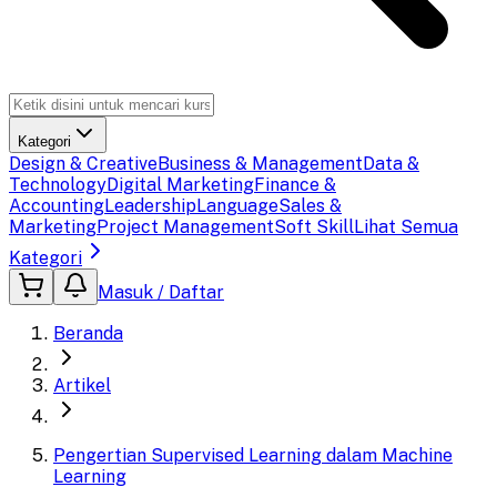
Kategori
Design & Creative
Business & Management
Data &
Technology
Digital Marketing
Finance &
Accounting
Leadership
Language
Sales &
Marketing
Project Management
Soft Skill
Lihat Semua
Kategori
Masuk / Daftar
Beranda
Artikel
Pengertian Supervised Learning dalam Machine
Learning