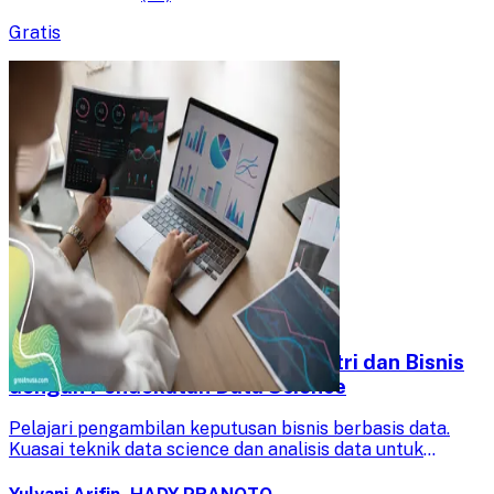
Gratis
Pengambilan Keputusan di Industri dan Bisnis
dengan Pendekatan Data Science
Pelajari pengambilan keputusan bisnis berbasis data.
Kuasai teknik data science dan analisis data untuk
merancang solusi efektif dan meningkatkan efisiensi
industri.