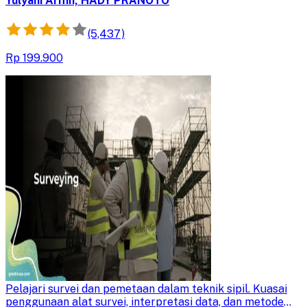
Yulyani Arifin, HADY PRANOTO
(5,437)
Rp 199.900
Surveying
Pelajari survei dan pemetaan dalam teknik sipil. Kuasai
penggunaan alat survei, interpretasi data, dan metode