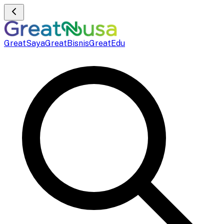
GreatSaya
GreatBisnis
GreatEdu