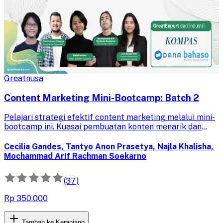
Greatnusa
Content Marketing Mini-Bootcamp​: Batch 2
Pelajari strategi efektif content marketing melalui mini-
bootcamp ini. Kuasai pembuatan konten menarik dan
dapatkan sertifikat serta portofolio proyek untuk
memperkuat karir Anda.
Cecilia Gandes, Tantyo Anon Prasetya, Najla Khalisha,
Mochammad Arif Rachman Soekarno
(37)
Rp 350.000
Tambah ke Keranjang