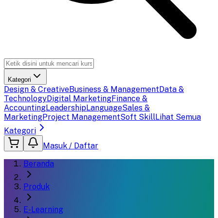
Kategori
Design & Creative
Business & Management
Data &
Technology
Digital Marketing
Finance &
Accounting
Leadership
Language
Sales &
Marketing
Project Management
Soft Skill
Lihat Semua
Kategori
Masuk / Daftar
Beranda
Produk
E-Learning