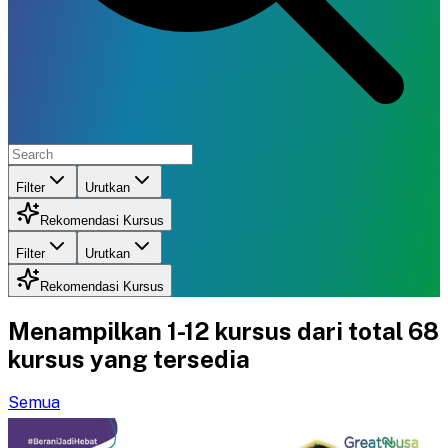
Filter
Urutkan
Rekomendasi Kursus
Filter
Urutkan
Rekomendasi Kursus
Menampilkan
1-12
kursus dari total
68
kursus yang tersedia
Semua
D