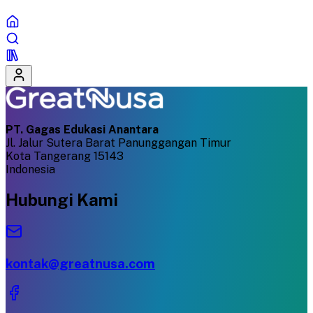
PT. Gagas Edukasi Anantara
Jl. Jalur Sutera Barat Panunggangan Timur
Kota Tangerang 15143
Indonesia
Hubungi Kami
kontak@greatnusa.com