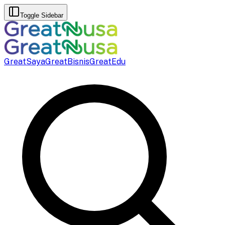
Toggle Sidebar
GreatSaya
GreatBisnis
GreatEdu