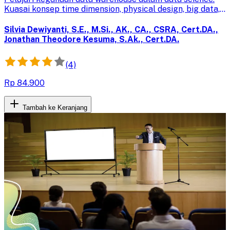
Kuasai konsep time dimension, physical design, big data,
noSQL, dan implementasinya untuk membangun data
warehouse efisien.
Silvia Dewiyanti, S.E., M.Si., AK., CA., CSRA, Cert.DA.,
Jonathan Theodore Kesuma, S.Ak., Cert.DA.
(4)
Rp 84.900
Tambah ke Keranjang