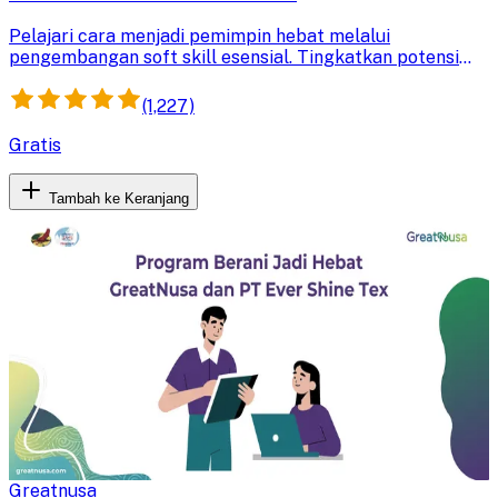
Pelajari cara menjadi pemimpin hebat melalui
pengembangan soft skill esensial. Tingkatkan potensi
diri dan perluas pandangan tentang kepemimpinan untuk
membawa perubahan positif.
(1,227)
Gratis
Tambah ke Keranjang
Greatnusa