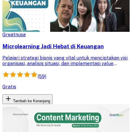
Greatnusa
Microlearning Jadi Hebat di Keuangan
Pelajari strategi bisnis yang vital untuk menciptakan visi
organisasi, analisis situasi, dan implementasi
value
proposition
. Kuasai
balanced scorecard
untuk mengevaluasi
kinerja dan merencanakan langkah strategis perusahaan.
(59)
Gratis
Tambah ke Keranjang