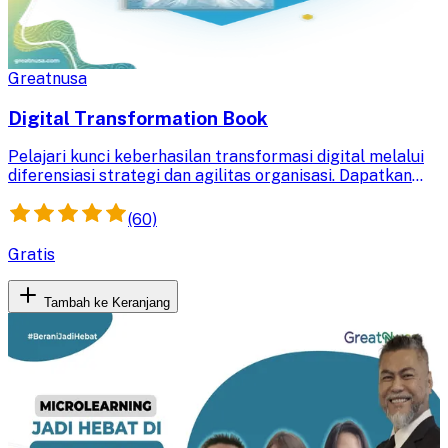
Greatnusa
Digital Transformation Book
Pelajari kunci keberhasilan transformasi digital melalui
diferensiasi strategi dan agilitas organisasi. Dapatkan
studi kasus dan *tools* praktis dari perusahaan terbaik
dunia untuk meningkatkan nilai tambah pelanggan.
(60)
Gratis
Tambah ke Keranjang