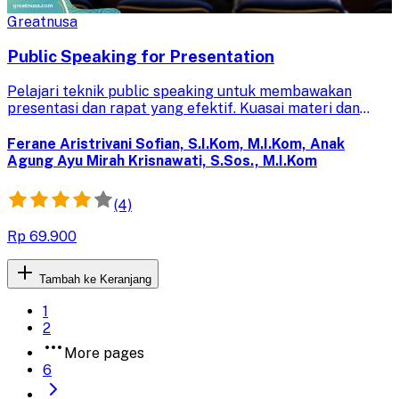
Greatnusa
Public Speaking for Presentation
Pelajari teknik public speaking untuk membawakan
presentasi dan rapat yang efektif. Kuasai materi dan
sampaikan pesan dengan percaya diri untuk audiens yang
lebih terkesan.
Ferane Aristrivani Sofian, S.I.Kom, M.I.Kom, Anak
Agung Ayu Mirah Krisnawati, S.Sos., M.I.Kom
(4)
Rp 69.900
Tambah ke Keranjang
1
2
More pages
6