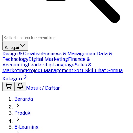
Kategori
Design & Creative
Business & Management
Data &
Technology
Digital Marketing
Finance &
Accounting
Leadership
Language
Sales &
Marketing
Project Management
Soft Skill
Lihat Semua
Kategori
Masuk / Daftar
Beranda
Produk
E-Learning