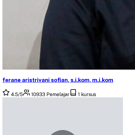
ferane aristrivani sofian, s.i.kom, m.i.kom
4.5
/5
10933
Pemelajar
1
kursus