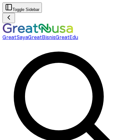
Toggle Sidebar
GreatSaya
GreatBisnis
GreatEdu