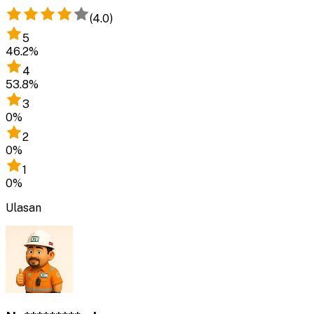
(
4.0
)
5
46.2
%
4
53.8
%
3
0
%
2
0
%
1
0
%
Ulasan