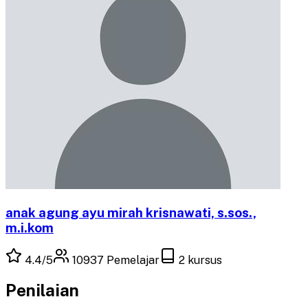
anak agung ayu mirah krisnawati, s.sos.,
m.i.kom
4.4
/5
10937
Pemelajar
2
kursus
Penilaian