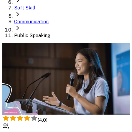
Soft Skill
Communication
Public Speaking
(
4.0
)