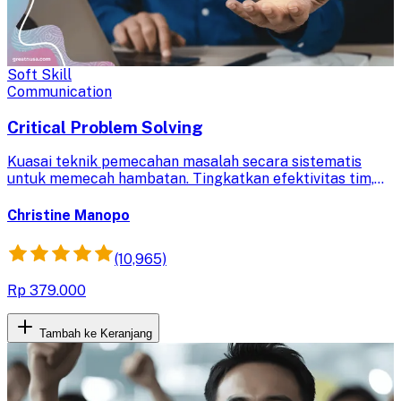
Soft Skill
Communication
Critical Problem Solving
Kuasai teknik pemecahan masalah secara sistematis
untuk memecah hambatan. Tingkatkan efektivitas tim,
optimalkan kinerja, dan capai hasil terbaik dalam
lingkungan kerja profesional.
Christine Manopo
(10,965)
Rp 379.000
Tambah ke Keranjang