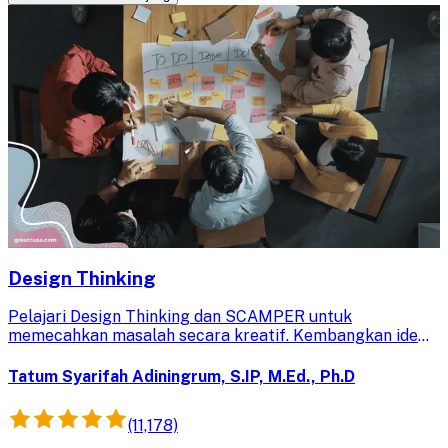
Design Thinking
Pelajari Design Thinking dan SCAMPER untuk
memecahkan masalah secara kreatif. Kembangkan ide
inovatif, asah pemikiran kreatif, dan kolaborasi efektif
untuk menghasilkan solusi nyata.
Tatum Syarifah Adiningrum, S.IP, M.Ed., Ph.D
(11,178)