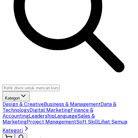
Kategori
Design & Creative
Business & Management
Data &
Technology
Digital Marketing
Finance &
Accounting
Leadership
Language
Sales &
Marketing
Project Management
Soft Skill
Lihat Semua
Kategori