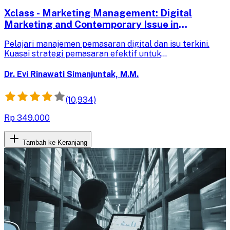
Xclass - Marketing Management: Digital
Marketing and Contemporary Issue in
Marketing
Pelajari manajemen pemasaran digital dan isu terkini.
Kuasai strategi pemasaran efektif untuk
mengembangkan bisnis Anda di era digital saat ini.
Dr. Evi Rinawati Simanjuntak, M.M.
(10,934)
Rp 349.000
Tambah ke Keranjang