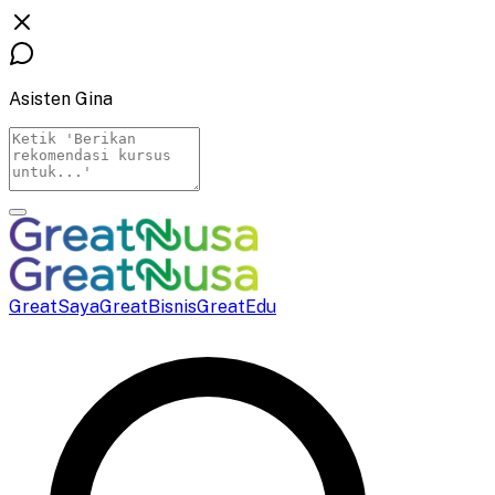
Asisten Gina
GreatSaya
GreatBisnis
GreatEdu