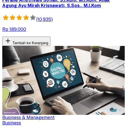
Ferane Aristrivani Sofian, S.I.Kom, M.I.Kom, Anak
Agung Ayu Mirah Krisnawati, S.Sos., M.I.Kom
(10,935)
Rp 189.000
Tambah ke Keranjang
Business & Management
Business